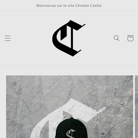
et
Bienvenue sur le site Chrome Castle
passer
au
contenu
Panier
Passer aux
informations
produits