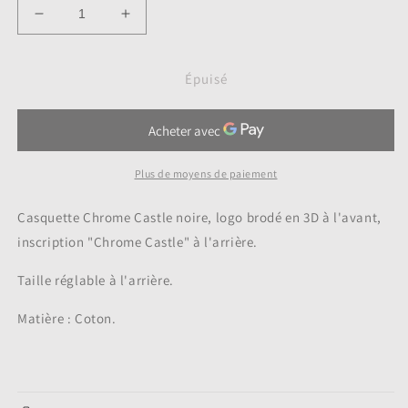
Réduire
Augmenter
la
la
quantité
quantité
de
de
Épuisé
Casquette
Casquette
Chrome
Chrome
Castle
Castle
Plus de moyens de paiement
Casquette Chrome Castle noire, logo brodé en 3D à l'avant,
inscription "Chrome Castle" à l'arrière.
Taille réglable à l'arrière.
Matière : Coton.