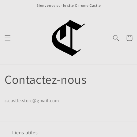
et
Bienvenue sur le site Chrome Castle
passer
au
contenu
Panier
Contactez-nous
c.castle.store@gmail.com
Liens utiles